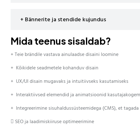
+ Bännerite ja stendide kujundus
Mida teenus sisaldab?
+ Teie brändile vastava ainulaadse disaini loomine
+ Kõikidele seadmetele kohanduv disain
+ UX/UI disain mugavaks ja intuitiivseks kasutamiseks
+ Interaktiivsed elemendid ja animatsioonid kasutajakoge
+ Integreerimine sisuhaldussüsteemidega (CMS), et tagada 
 SEO ja laadimiskiiruse optimeerimine