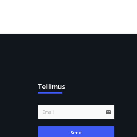
Tellimus
email
Send