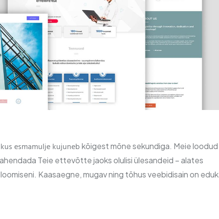
kõigest mõne sekundiga. Meie loodud
s, kus esmamulje kujuneb
lahendada Teie ettevõtte jaoks olulisi ülesandeid – alates
si loomiseni. Kaasaegne, mugav ning tõhus
veebidisain on edu