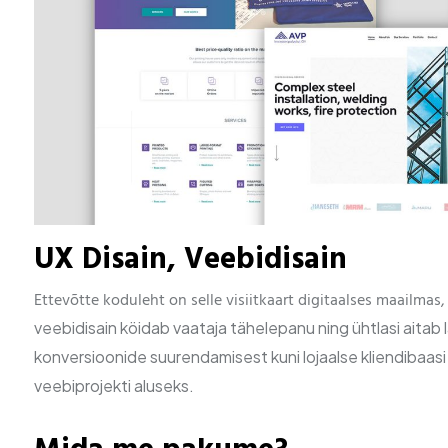
UX Disain, Veebidisain
Ettevõtte koduleht on selle visiitkaart digitaalses maailma
veebidisain köidab vaataja tähelepanu ning ühtlasi
aitab 
konversioonide
suurendamisest kuni lojaalse kliendibaa
veebiprojekti aluseks.