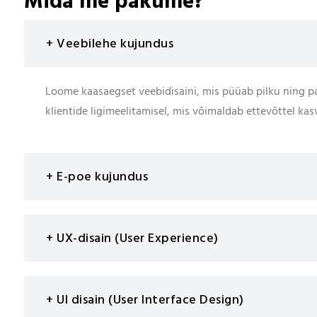
Mida me pakume?
+ Veebilehe kujundus
Loome kaasaegset veebidisaini, mis püüab pilku ning 
klientide ligimeelitamisel, mis võimaldab ettevõttel kas
+ E-poe kujundus
+ UX-disain (User Experience)
+ UI disain (User Interface Design)