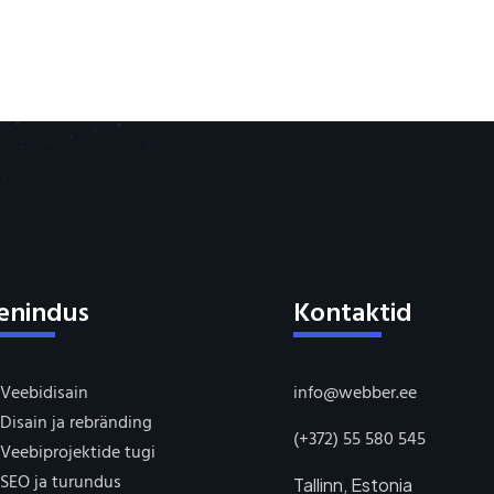
enindus
Kontaktid
Veebidisain
info@webber.ee
Disain ja rebränding
(+372) 55 580 545
Veebiprojektide tugi
SEO ja turundus
Tallinn, Estonia