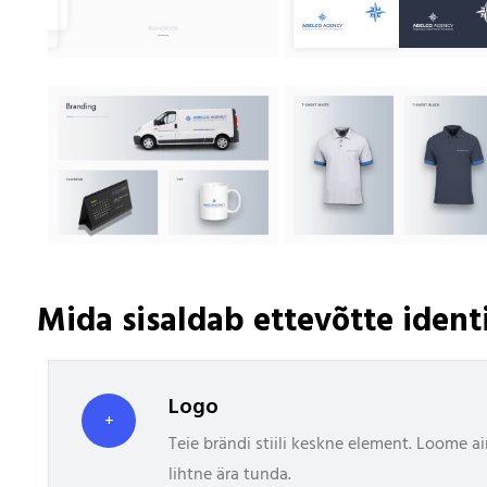
Mida sisaldab ettevõtte ident
Logo
+
Teie brändi stiili keskne element. Loome a
lihtne ära tunda.