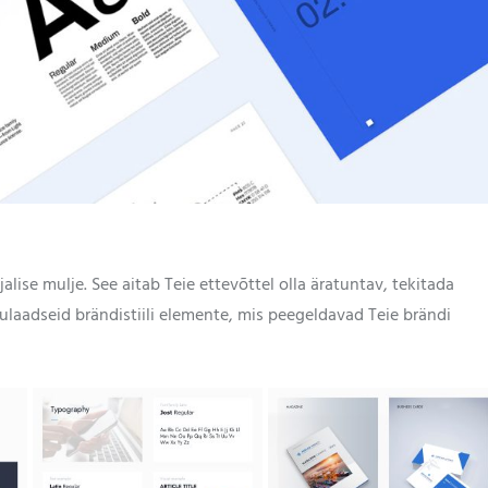
alise mulje. See aitab Teie ettevõttel olla äratuntav, tekitada
ulaadseid brändistiili elemente, mis peegeldavad Teie brändi