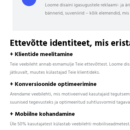
Loome disaini igasugustele reklaami- ja är
bännerid, suveniirid – kõik elemendid, mis 
Ettevõtte identiteet, mis eris
+ Klientide meelitamine
Teie veebileht annab esmamulje Teie ettevõttest. Loome disa
jätkuvalt, muutes külastajad Teie klientideks.
+ Konversioonide optimeerimine
Arendame veebilehti, mis motiveerivad kasutajaid tegutsema
suunised tegevusteks ja optimeeritud suhtlusvormid tagav
+ Mobiilne kohandamine
Üle 50% kasutajatest külastab veebilehti mobiiliseadmetest