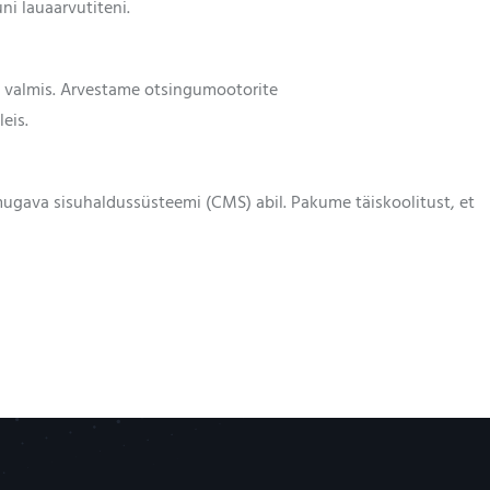
ni lauaarvutiteni.
s valmis. Arvestame otsingumootorite
eis.
mugava sisuhaldussüsteemi (CMS) abil. Pakume täiskoolitust, et