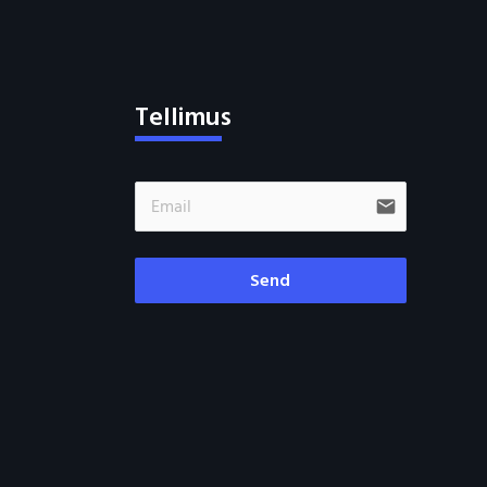
Tellimus
email
Send