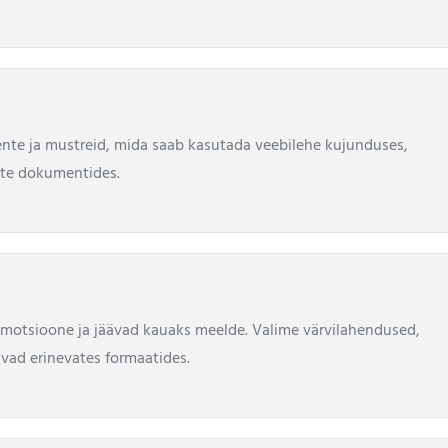
mente ja mustreid, mida saab kasutada veebilehe kujunduses,
tte dokumentides.
 emotsioone ja jäävad kauaks meelde. Valime värvilahendused,
ivad erinevates formaatides.