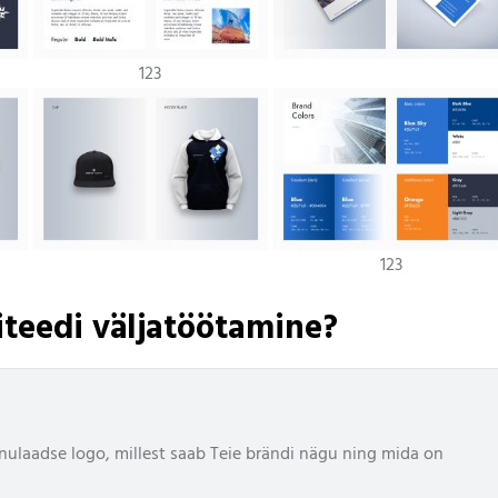
123
123
iteedi väljatöötamine?
inulaadse logo, millest saab Teie brändi nägu ning mida on