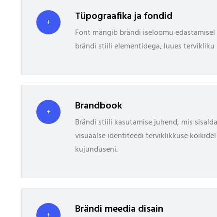
Tüpograafika ja fondid
+
Font mängib brändi iseloomu edastamisel ol
brändi stiili elementidega, luues tervikliku
Brandbook
+
Brändi stiili kasutamise juhend, mis sisalda
visuaalse identiteedi terviklikkuse kõikidel
kujunduseni.
Brändi meedia disain
+