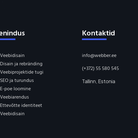
enindus
Kontaktid
Veebidisain
info@webber.ee
Disain ja rebränding
(+372) 55 580 545
Veebiprojektide tugi
SEO ja turundus
Tallinn, Estonia
E-poe loomine
Veebiarendus
Ettevõtte identiteet
Veebidisain