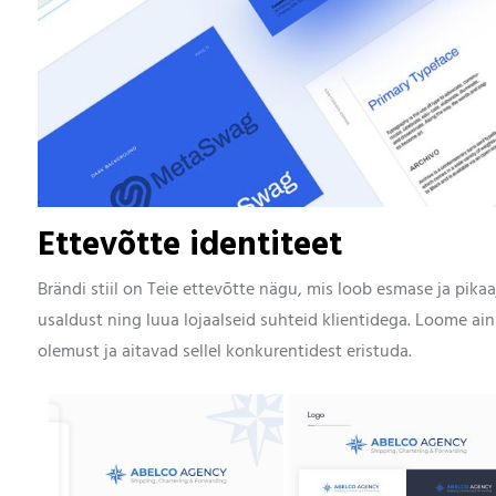
Ettevõtte identiteet
Brändi stiil on Teie ettevõtte nägu, mis loob esmase ja pikaaj
usaldust ning luua lojaalseid suhteid klientidega. Loome ain
olemust ja aitavad sellel konkurentidest eristuda.