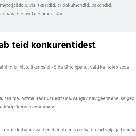
imaterjalidele: visiitkaardid, äridokumendid, pakendid,
annavad edasi Teie brändi stiili.
tab teid konkurentidest
ini, mis mitte üksnes ei köida tähelepanu, vaid ka hoiab seda
: tellima, ostma, taotlust esitama. Mugav navigeerimine, selged
ad kõrge konversioonimäära.
. Loome kohanduvaid veebilehti, mis näevad head välja ja toimiv