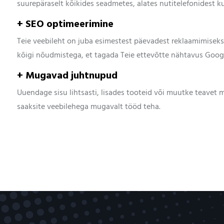
suurepäraselt kõikides seadmetes, alates nutitelefonidest ku
+ SEO optimeerimine
Teie veebileht on juba esimestest päevadest reklaamimisek
kõigi nõudmistega, et tagada Teie ettevõtte nähtavus Googl
+ Mugavad juhtnupud
Uuendage sisu lihtsasti, lisades tooteid või muutke teavet 
saaksite veebilehega mugavalt tööd teha.