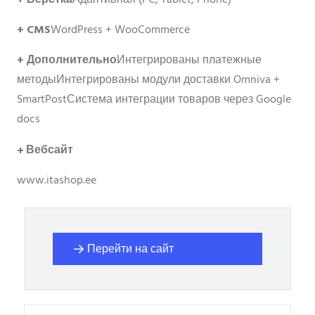
+
CMS
WordPress + WooCommerce
+ Дополнительно
Интегрированы платежные
методы
Интегрированы модули доставки Omniva +
SmartPost
Система интеграции товаров через Google
docs
+ Вебсайт
www.itashop.ee
Перейти на сайт