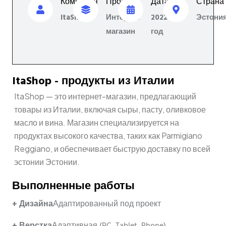
Компания
Проект
Дата
Страна
ItaShop
Интернет
2022
Эстони
магазин
год
ItaShop - продукты из Италии
ItaShop — это интернет-магазин, предлагающий
товары из Италии, включая сыры, пасту, оливковое
масло и вина. Магазин специализируется на
продуктах высокого качества, таких как Parmigiano
Reggiano, и обеспечивает быструю доставку по всей
эстонии Эстонии.
Выполненные работы
+ Дизайна
Адаптированный под проект
+ Верстка
Адаптивная (PC, Tablet, Phone)